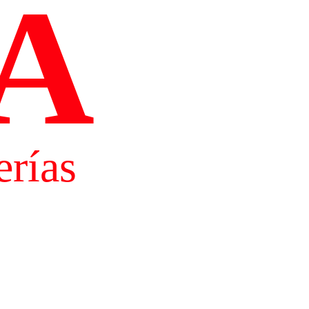
A
rías