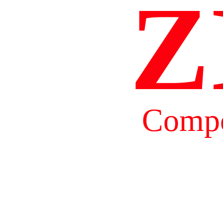
Z
Compo