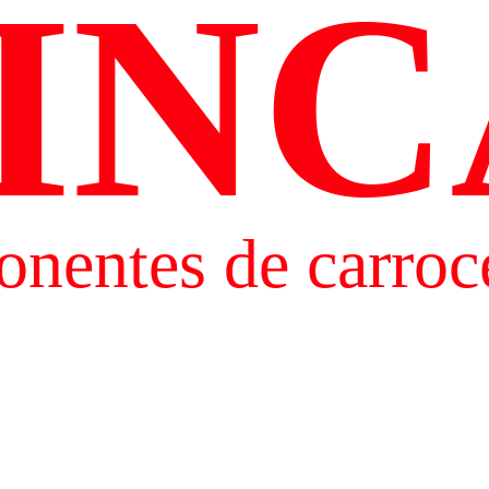
INC
nentes de carroce