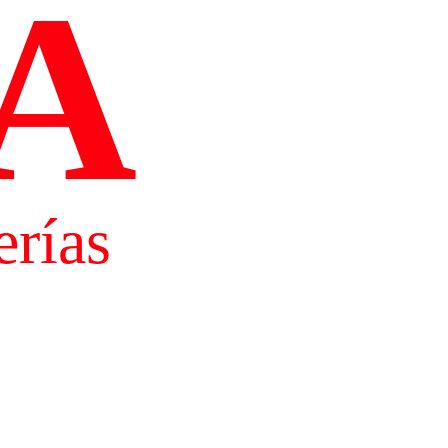
A
rías