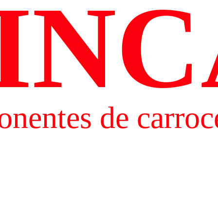
INC
nentes de carroce