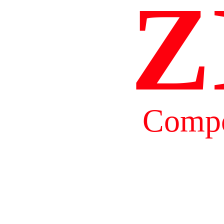
Z
Compo