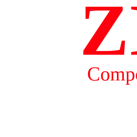
Z
Compo