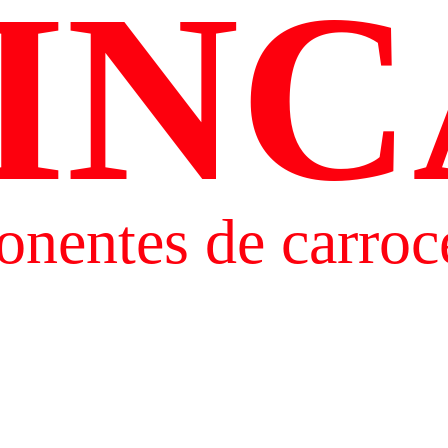
INC
nentes de carroce