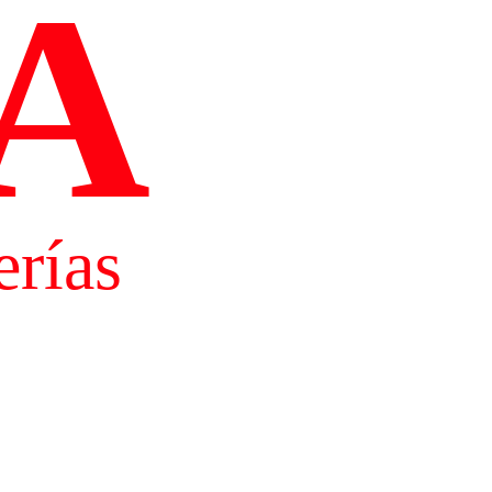
A
rías